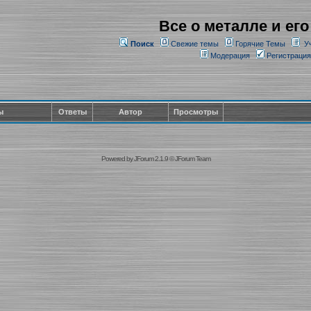
Все о металле и его
Поиск
Свежие темы
Горячие Темы
У
Модерация
Регистрация
ы
Ответы
Автор
Просмотры
Powered by
JForum 2.1.9
©
JForum Team