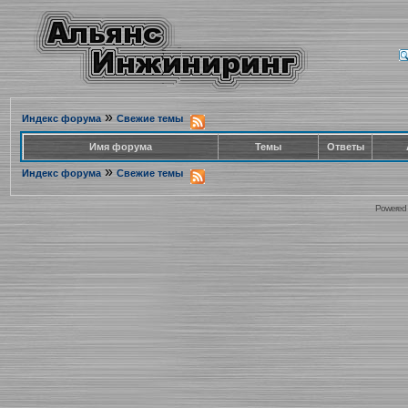
»
Индекс форума
Свежие темы
Имя форума
Темы
Ответы
»
Индекс форума
Свежие темы
Powered