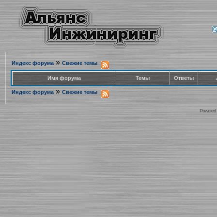
»
Индекс форума
Свежие темы
Имя форума
Темы
Ответы
»
Индекс форума
Свежие темы
Powered