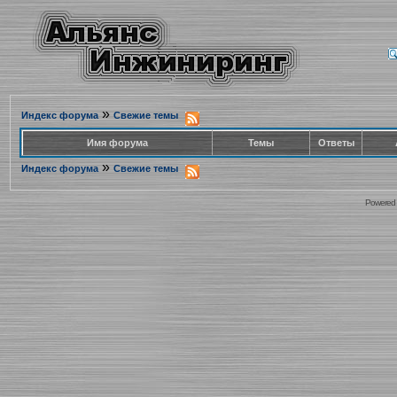
»
Индекс форума
Свежие темы
Имя форума
Темы
Ответы
»
Индекс форума
Свежие темы
Powered