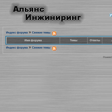
»
Индекс форума
Свежие темы
Имя форума
Темы
Ответы
»
Индекс форума
Свежие темы
Powered