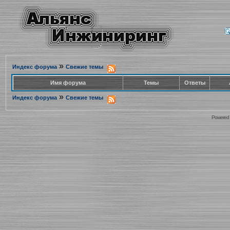
»
Индекс форума
Свежие темы
Имя форума
Темы
Ответы
»
Индекс форума
Свежие темы
Powered