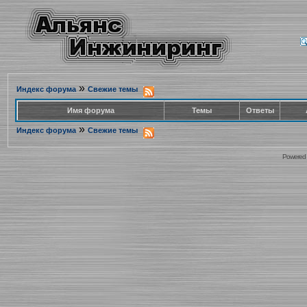
»
Индекс форума
Свежие темы
Имя форума
Темы
Ответы
»
Индекс форума
Свежие темы
Powered