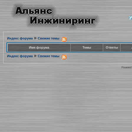
»
Индекс форума
Свежие темы
Имя форума
Темы
Ответы
»
Индекс форума
Свежие темы
Powered