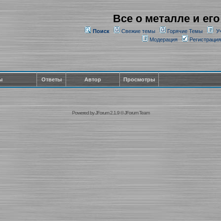
Все о металле и его
Поиск
Свежие темы
Горячие Темы
У
Модерация
Регистрация
ы
Ответы
Автор
Просмотры
Powered by
JForum 2.1.9
©
JForum Team