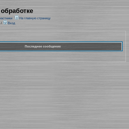
 обработке
частники
На главную страницу
/
Вход
Последнее сообщение