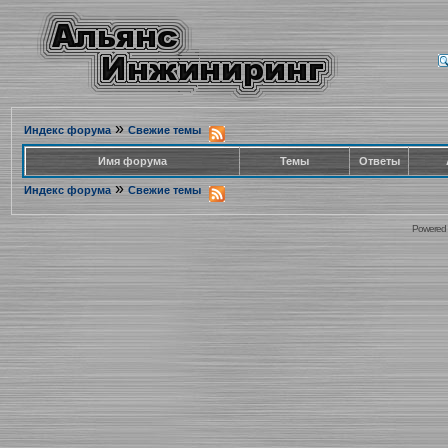
»
Индекс форума
Свежие темы
Имя форума
Темы
Ответы
»
Индекс форума
Свежие темы
Powered