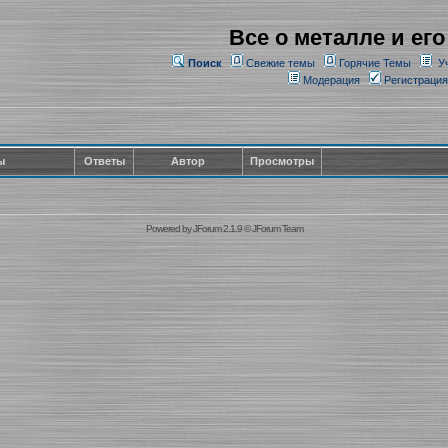
Все о металле и его
Поиск
Свежие темы
Горячие Темы
У
Модерация
Регистрация
ы
Ответы
Автор
Просмотры
Powered by
JForum 2.1.9
©
JForum Team