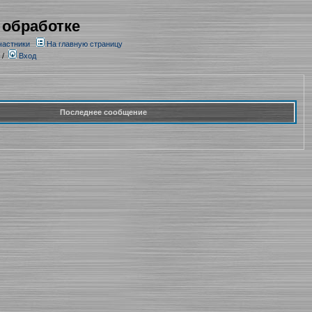
 обработке
частники
На главную страницу
/
Вход
Последнее сообщение