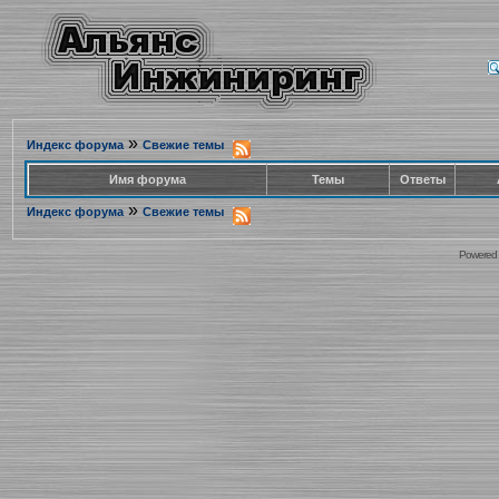
»
Индекс форума
Свежие темы
Имя форума
Темы
Ответы
»
Индекс форума
Свежие темы
Powered