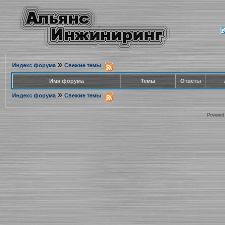
»
Индекс форума
Свежие темы
Имя форума
Темы
Ответы
»
Индекс форума
Свежие темы
Powered