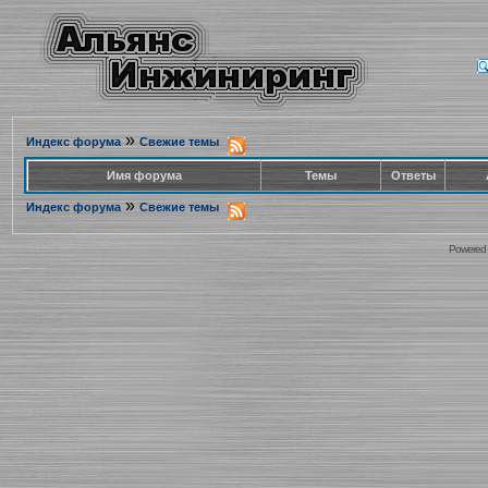
»
Индекс форума
Свежие темы
Имя форума
Темы
Ответы
»
Индекс форума
Свежие темы
Powered