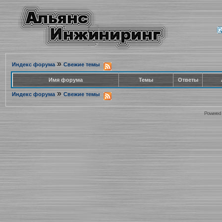
»
Индекс форума
Свежие темы
Имя форума
Темы
Ответы
»
Индекс форума
Свежие темы
Powered