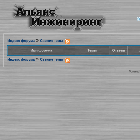
»
Индекс форума
Свежие темы
Имя форума
Темы
Ответы
»
Индекс форума
Свежие темы
Powered