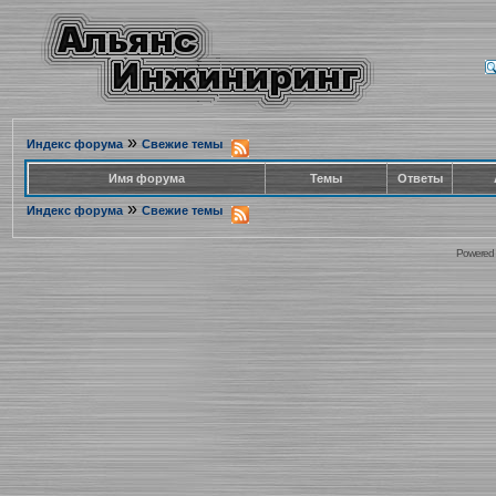
»
Индекс форума
Свежие темы
Имя форума
Темы
Ответы
»
Индекс форума
Свежие темы
Powered