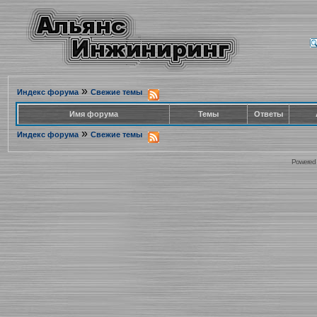
»
Индекс форума
Свежие темы
Имя форума
Темы
Ответы
»
Индекс форума
Свежие темы
Powered