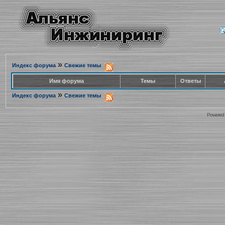
»
Индекс форума
Свежие темы
Имя форума
Темы
Ответы
»
Индекс форума
Свежие темы
Powered