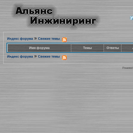
»
Индекс форума
Свежие темы
Имя форума
Темы
Ответы
»
Индекс форума
Свежие темы
Powered