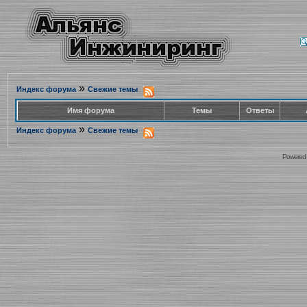
»
Индекс форума
Свежие темы
Имя форума
Темы
Ответы
»
Индекс форума
Свежие темы
Powered