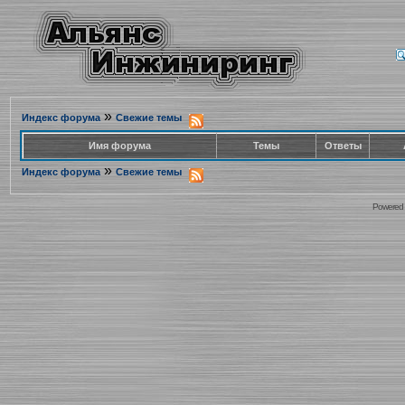
»
Индекс форума
Свежие темы
Имя форума
Темы
Ответы
»
Индекс форума
Свежие темы
Powered