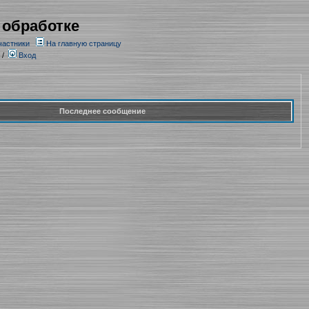
 обработке
частники
На главную страницу
/
Вход
Последнее сообщение