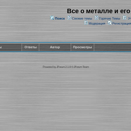
Все о металле и его
Поиск
Свежие темы
Горячие Темы
У
Модерация
Регистрация
ы
Ответы
Автор
Просмотры
Powered by
JForum 2.1.9
©
JForum Team