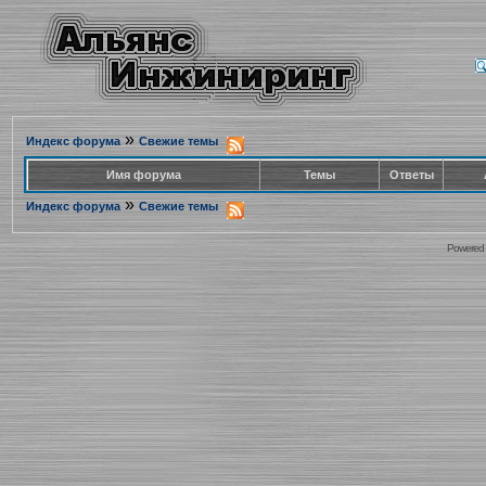
»
Индекс форума
Свежие темы
Имя форума
Темы
Ответы
»
Индекс форума
Свежие темы
Powered