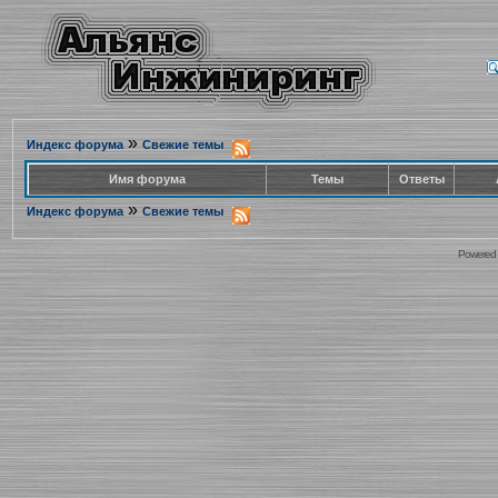
»
Индекс форума
Свежие темы
Имя форума
Темы
Ответы
»
Индекс форума
Свежие темы
Powered