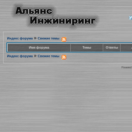
»
Индекс форума
Свежие темы
Имя форума
Темы
Ответы
»
Индекс форума
Свежие темы
Powered