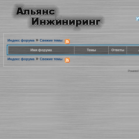
»
Индекс форума
Свежие темы
Имя форума
Темы
Ответы
»
Индекс форума
Свежие темы
Powered