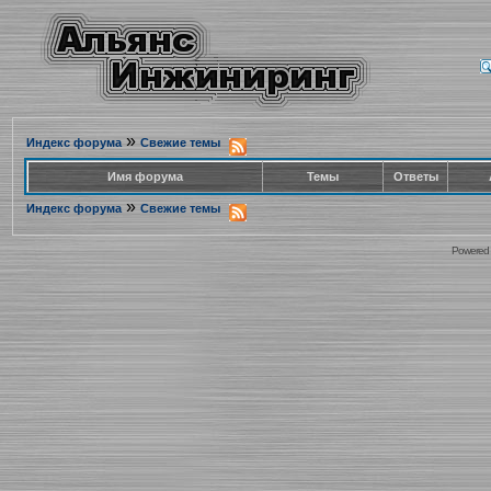
»
Индекс форума
Свежие темы
Имя форума
Темы
Ответы
»
Индекс форума
Свежие темы
Powered