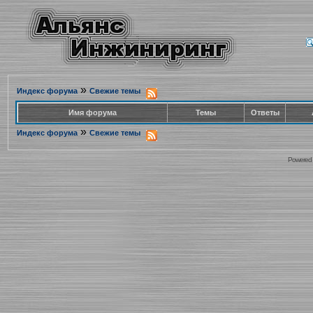
»
Индекс форума
Свежие темы
Имя форума
Темы
Ответы
»
Индекс форума
Свежие темы
Powered