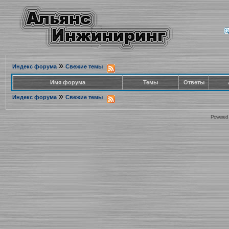
»
Индекс форума
Свежие темы
Имя форума
Темы
Ответы
»
Индекс форума
Свежие темы
Powered