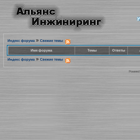
»
Индекс форума
Свежие темы
Имя форума
Темы
Ответы
»
Индекс форума
Свежие темы
Powered