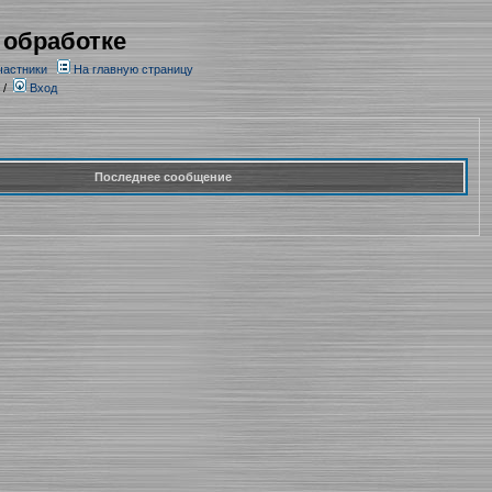
 обработке
частники
На главную страницу
/
Вход
Последнее сообщение