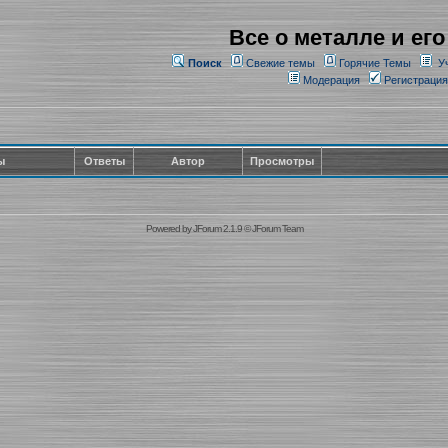
Все о металле и его
Поиск
Свежие темы
Горячие Темы
У
Модерация
Регистрация
ы
Ответы
Автор
Просмотры
Powered by
JForum 2.1.9
©
JForum Team