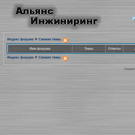
»
Индекс форума
Свежие темы
Имя форума
Темы
Ответы
»
Индекс форума
Свежие темы
Powered