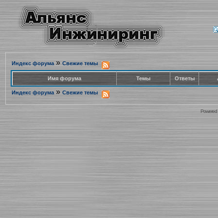
»
Индекс форума
Свежие темы
Имя форума
Темы
Ответы
»
Индекс форума
Свежие темы
Powered