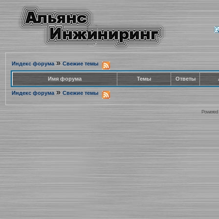
»
Индекс форума
Свежие темы
Имя форума
Темы
Ответы
»
Индекс форума
Свежие темы
Powered