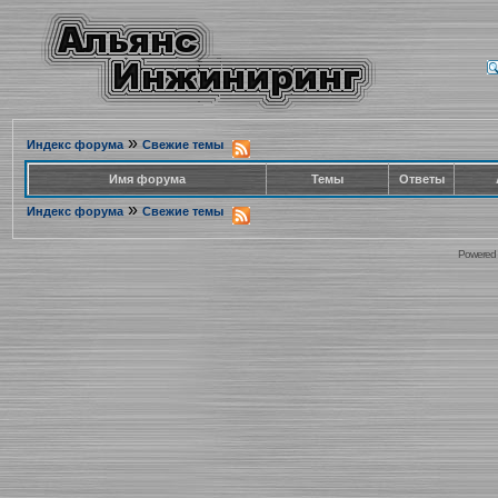
»
Индекс форума
Свежие темы
Имя форума
Темы
Ответы
»
Индекс форума
Свежие темы
Powered