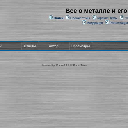
Все о металле и его
Поиск
Свежие темы
Горячие Темы
У
Модерация
Регистрация
ы
Ответы
Автор
Просмотры
Powered by
JForum 2.1.9
©
JForum Team