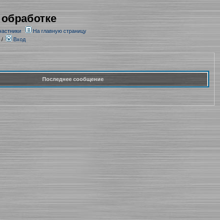
 обработке
частники
На главную страницу
/
Вход
Последнее сообщение