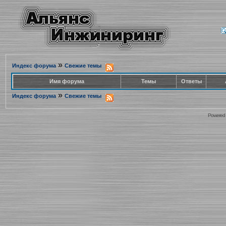
»
Индекс форума
Свежие темы
Имя форума
Темы
Ответы
»
Индекс форума
Свежие темы
Powered