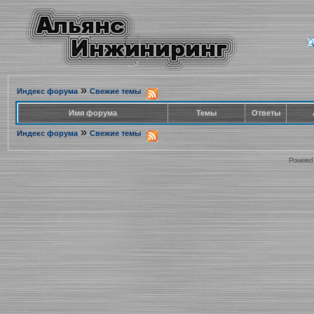
»
Индекс форума
Свежие темы
Имя форума
Темы
Ответы
»
Индекс форума
Свежие темы
Powered