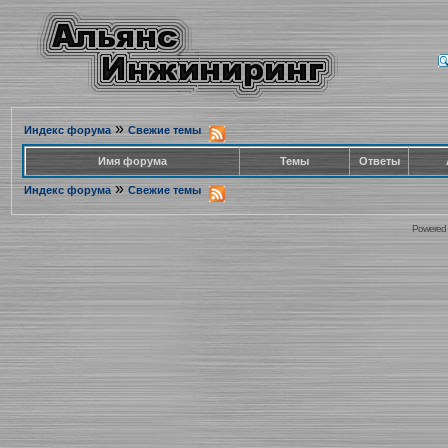
»
Индекс форума
Свежие темы
Имя форума
Темы
Ответы
»
Индекс форума
Свежие темы
Powered