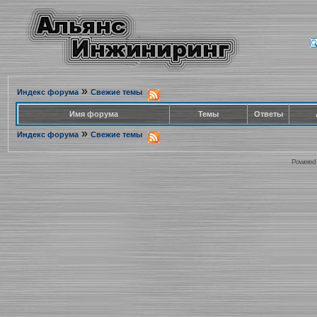
»
Индекс форума
Свежие темы
Имя форума
Темы
Ответы
»
Индекс форума
Свежие темы
Powered