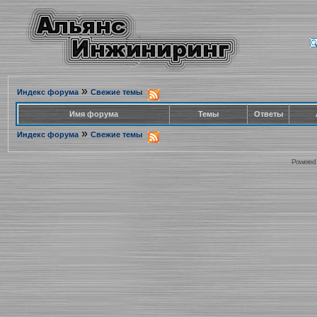
»
Индекс форума
Свежие темы
Имя форума
Темы
Ответы
»
Индекс форума
Свежие темы
Powered