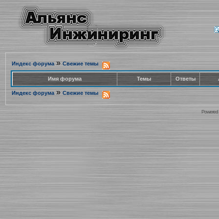
»
Индекс форума
Свежие темы
Имя форума
Темы
Ответы
»
Индекс форума
Свежие темы
Powered