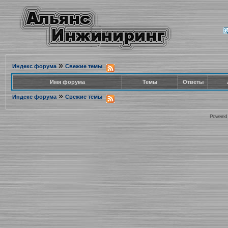
»
Индекс форума
Свежие темы
Имя форума
Темы
Ответы
»
Индекс форума
Свежие темы
Powered