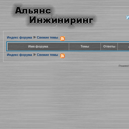
»
Индекс форума
Свежие темы
Имя форума
Темы
Ответы
»
Индекс форума
Свежие темы
Powered