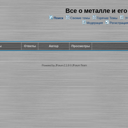
Все о металле и его
Поиск
Свежие темы
Горячие Темы
У
Модерация
Регистрация
ы
Ответы
Автор
Просмотры
Powered by
JForum 2.1.9
©
JForum Team