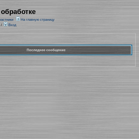
 обработке
частники
На главную страницу
/
Вход
Последнее сообщение