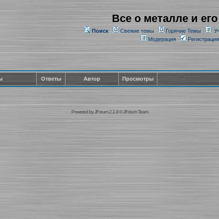
Все о металле и его
Поиск
Свежие темы
Горячие Темы
У
Модерация
Регистрация
ы
Ответы
Автор
Просмотры
Powered by
JForum 2.1.9
©
JForum Team