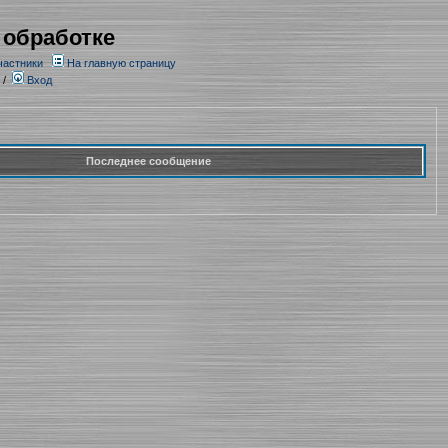
 обработке
частники
На главную страницу
/
Вход
Последнее сообщение