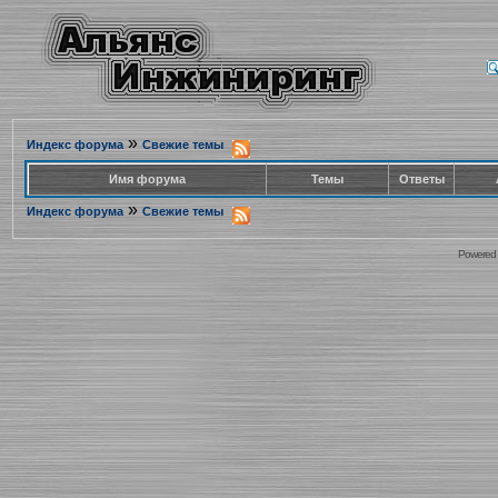
»
Индекс форума
Свежие темы
Имя форума
Темы
Ответы
»
Индекс форума
Свежие темы
Powered