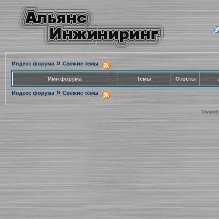
»
Индекс форума
Свежие темы
Имя форума
Темы
Ответы
»
Индекс форума
Свежие темы
Powered