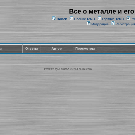
Все о металле и его
Поиск
Свежие темы
Горячие Темы
У
Модерация
Регистрация
ы
Ответы
Автор
Просмотры
Powered by
JForum 2.1.9
©
JForum Team