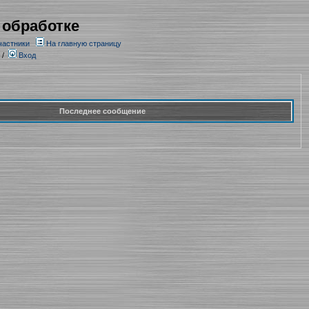
 обработке
частники
На главную страницу
/
Вход
Последнее сообщение